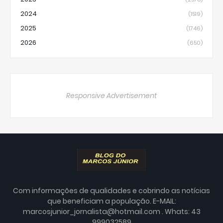
2024
(1519)
2025
(1746)
2026
(650)
Responsive Advertisement
Com informações de qualidades e cobrindo as notícias
que beneficiam a população. E-MAIL:
marcosjunior_jornalista@hotmail.com . Whats: 43
999032589