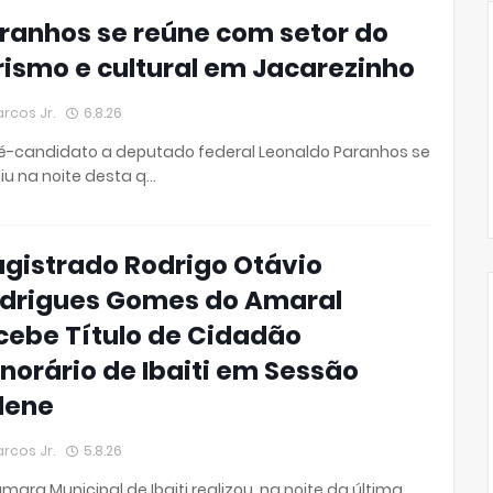
ranhos se reúne com setor do
rismo e cultural em Jacarezinho
rcos Jr.
6.8.26
é-candidato a deputado federal Leonaldo Paranhos se
iu na noite desta q…
gistrado Rodrigo Otávio
drigues Gomes do Amaral
cebe Título de Cidadão
norário de Ibaiti em Sessão
lene
rcos Jr.
5.8.26
mara Municipal de Ibaiti realizou, na noite da última