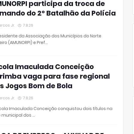
UNORPI participa da troca de
mando do 2º Batalhão da Polícia
rcos Jr.
7.8.26
esidente da Associação dos Municípios do Norte
eiro (AMUNORPI) e Pref…
cola Imaculada Conceição
rimba vaga para fase regional
s Jogos Bom de Bola
rcos Jr.
7.8.26
cola Imaculada Conceição conquistou dois títulos na
 municipal dos …