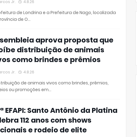
rcos Jr.
4.8.26
efeitura de Londrina e a Prefeitura de Nago, localizada
rovíncia de O…
sembleia aprova proposta que
oíbe distribuição de animais
vos como brindes e prêmios
rcos Jr.
4.8.26
stribuição de animais vivos como brindes, prêmios,
teios ou promoções em…
ª EFAPI: Santo Antônio da Platina
lebra 112 anos com shows
cionais e rodeio de elite