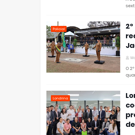
sext
2º
Policial
re
Ja
Ma
O 2º
quar
Lo
Londrina
co
pr
de