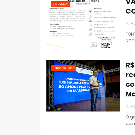
VA
EMPREGO
CO
Ma
FON
NOTÍ
R$
Jacarezinho
re
co
Ma
Ma
O go
quin