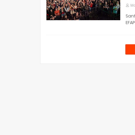
Ma
Sant
EFAP