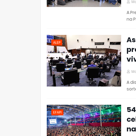
Ma
A Pr
na P
As
ALEP
pr
vi
Ma
A di
sor
54
EFAPI
ce
na