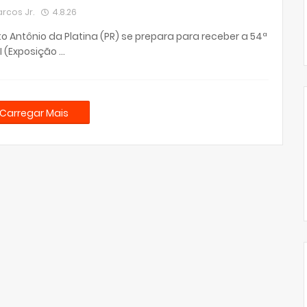
rcos Jr.
4.8.26
o Antônio da Platina (PR) se prepara para receber a 54ª
I (Exposição …
Carregar Mais