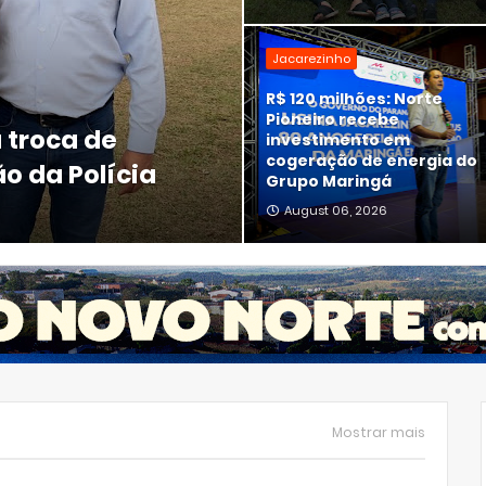
Jacarezinho
R$ 120 milhões: Norte
Pioneiro recebe
 troca de
investimento em
cogeração de energia do
o da Polícia
Grupo Maringá
August 06, 2026
Mostrar mais