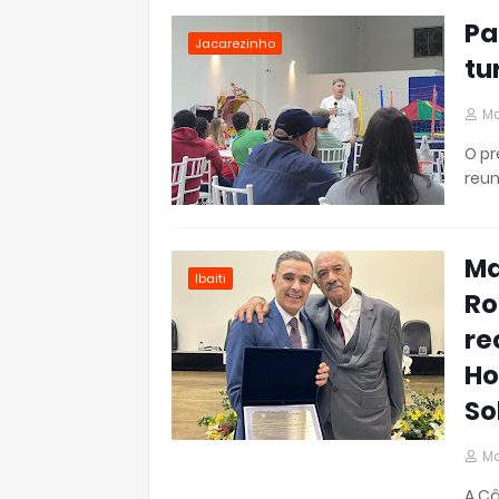
Pa
Jacarezinho
tu
Ma
O pr
reun
Ma
Ibaiti
Ro
re
Ho
So
Ma
A Câ