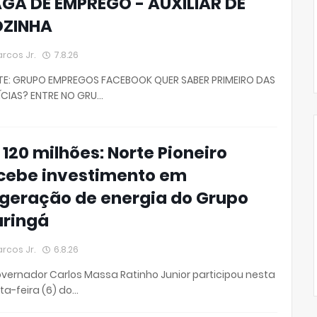
GA DE EMPREGO - AUXILIAR DE
ZINHA
rcos Jr.
7.8.26
TE: GRUPO EMPREGOS FACEBOOK QUER SABER PRIMEIRO DAS
CIAS? ENTRE NO GRU…
 120 milhões: Norte Pioneiro
cebe investimento em
geração de energia do Grupo
ringá
rcos Jr.
6.8.26
vernador Carlos Massa Ratinho Junior participou nesta
ta-feira (6) do…