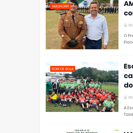
AM
AMUNORPI
co
Ma
O Pr
Pion
Es
BOM DE BOLA
ca
do
Ma
A Es
fase