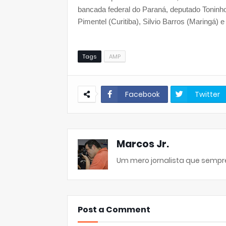
bancada federal do Paraná, deputado Toninho
Pimentel (Curitiba), Silvio Barros (Maringá)
Tags
AMP
Facebook
Twitter
Marcos Jr.
Um mero jornalista que sempre
Post a Comment