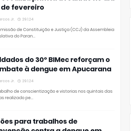
 de fevereiro
rcos Jr.
29.1.24
missão de Constituição e Justiça (CCJ) da Assembleia
slativa do Paran…
ldados do 30º BIMec reforçam o
mbate à dengue em Apucarana
rcos Jr.
29.1.24
abalho de conscientização e vistorias nos quintais das
s realizado pe…
ões para trabalhos de
evenção contra a dengue em