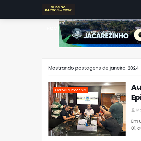
HOME
SOBRE O BLOG
CONTATO
Mostrando postagens de janeiro, 2024
Au
Cornélio Procópio
Ep
Ma
Em u
01, 