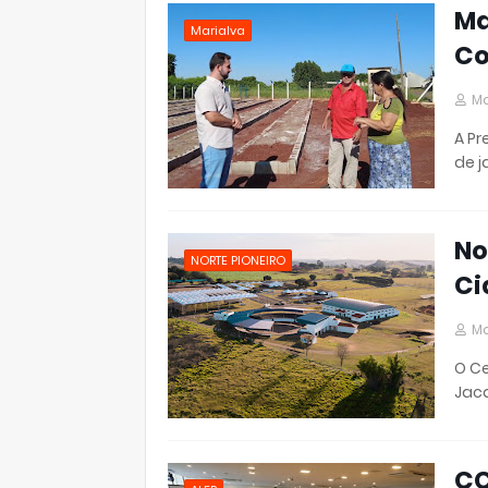
Ma
Marialva
Co
Ma
A Pr
de j
No
NORTE PIONEIRO
Ci
Ma
O Ce
Jaca
CC