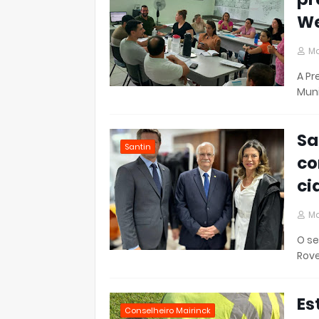
We
Ma
A Pr
Muni
Sa
Santin
co
ci
Ma
O se
Rove
Es
Conselheiro Mairinck