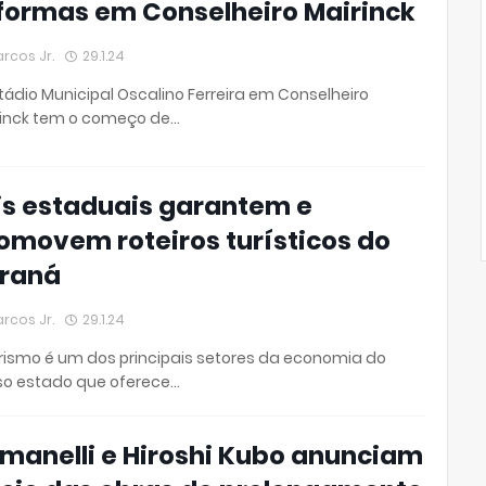
formas em Conselheiro Mairinck
rcos Jr.
29.1.24
tádio Municipal Oscalino Ferreira em Conselheiro
rinck tem o começo de…
is estaduais garantem e
omovem roteiros turísticos do
raná
rcos Jr.
29.1.24
rismo é um dos principais setores da economia do
so estado que oferece…
manelli e Hiroshi Kubo anunciam