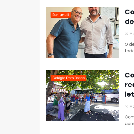
Co
Romanelli
de
Ma
O de
fede
Co
Colégio Dom Bosco
re
le
Ma
Com 
apre