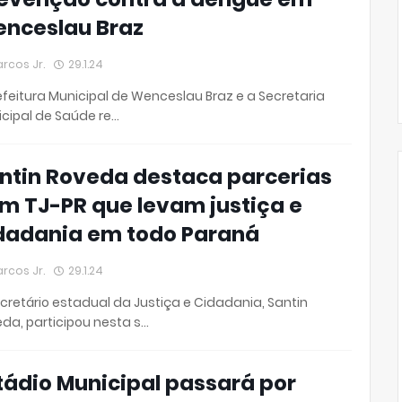
nceslau Braz
rcos Jr.
29.1.24
efeitura Municipal de Wenceslau Braz e a Secretaria
cipal de Saúde re…
ntin Roveda destaca parcerias
m TJ-PR que levam justiça e
dadania em todo Paraná
rcos Jr.
29.1.24
cretário estadual da Justiça e Cidadania, Santin
da, participou nesta s…
tádio Municipal passará por