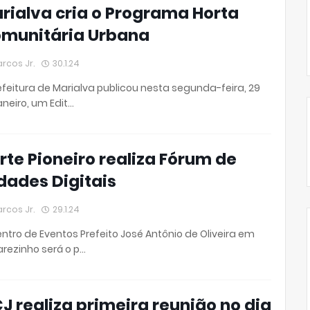
rialva cria o Programa Horta
munitária Urbana
rcos Jr.
30.1.24
efeitura de Marialva publicou nesta segunda-feira, 29
aneiro, um Edit…
rte Pioneiro realiza Fórum de
dades Digitais
rcos Jr.
29.1.24
ntro de Eventos Prefeito José Antônio de Oliveira em
rezinho será o p…
J realiza primeira reunião no dia