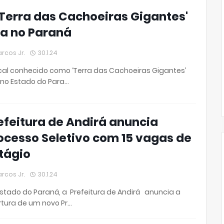
'Terra das Cachoeiras Gigantes'
ca no Paraná
rcos Jr.
30.1.24
cal conhecido como ‘Terra das Cachoeiras Gigantes’
 no Estado do Para…
efeitura de Andirá anuncia
ocesso Seletivo com 15 vagas de
tágio
rcos Jr.
30.1.24
stado do Paraná, a Prefeitura de Andirá anuncia a
tura de um novo Pr…