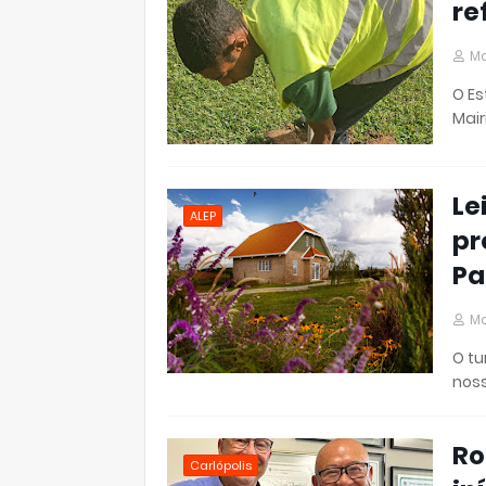
re
Ma
O Es
Mai
Le
ALEP
pr
Pa
Ma
O tu
nos
Ro
Carlópolis