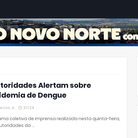
MIDIA KIT
COLUNA DO MARCOS
GRUPO DO WHATS
toridades Alertam sobre
idemia de Dengue
rcos Jr.
31.1.24
ma coletiva de imprensa realizada nesta quinta-feira,
autoridades da …