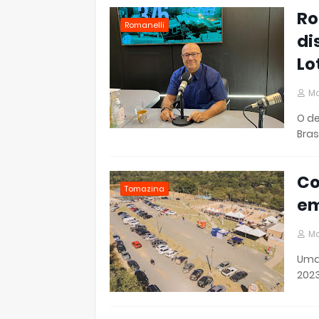
Ro
Romanelli
di
Lo
Ma
O de
Bras
Co
Tomazina
em
Ma
Uma
2023