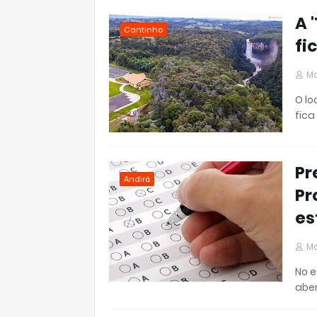
A 
Cantinho
fi
Ma
O lo
fica
Pr
Andirá
Pr
es
Ma
No e
aber