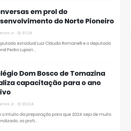
nversas em prol do
senvolvimento do Norte Pioneiro
rcos Jr.
31.1.24
putado estadual Luiz Cláudio Romanelli e o deputado
ral Pedro Lupion …
légio Dom Bosco de Tomazina
aliza capacitação para o ano
tivo
rcos Jr.
30.1.24
o intuito da preparação para que 2024 seja de muito
ndizado, os profi…