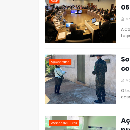
ALEP
06
Ma
A Co
Legi
So
Apucarana
co
Ma
O tr
casa
Aç
Wenceslau Braz
pr