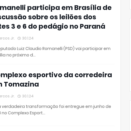
manelli participa em Brasília de
scussão sobre os leilões dos
tes 3 e 6 do pedágio no Paraná
rcos Jr.
30.1.24
putado Luiz Claudio Romanelli (PSD) vai participar em
ília no próximo d…
mplexo esportivo da corredeira
 Tomazina
rcos Jr.
30.1.24
 verdadeira transformação foi entregue em junho de
 no Complexo Esport…