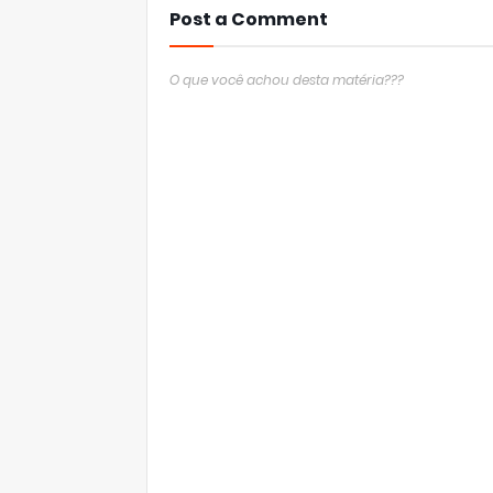
Post a Comment
O que você achou desta matéria???