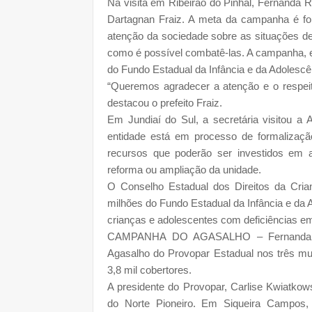
Na visita em Ribeirão do Pinhal, Fernanda R
Dartagnan Fraiz. A meta da campanha é for
atenção da sociedade sobre as situações de 
como é possível combatê-las. A campanha, e
do Fundo Estadual da Infância e da Adolescê
“Queremos agradecer a atenção e o respei
destacou o prefeito Fraiz.
Em Jundiaí do Sul, a secretária visitou a
entidade está em processo de formalizaçã
recursos que poderão ser investidos em 
reforma ou ampliação da unidade.
O Conselho Estadual dos Direitos da Cria
milhões do Fundo Estadual da Infância e da 
crianças e adolescentes com deficiências e
CAMPANHA DO AGASALHO – Fernanda Ri
Agasalho do Provopar Estadual nos três mun
3,8 mil cobertores.
A presidente do Provopar, Carlise Kwiatko
do Norte Pioneiro. Em Siqueira Campos, 