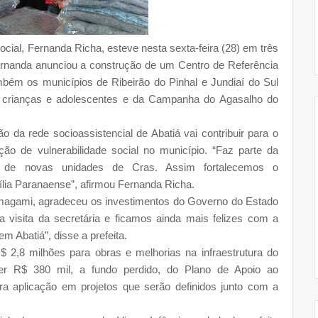
cial, Fernanda Richa, esteve nesta sexta-feira (28) em três
ernanda anunciou a construção de um Centro de Referência
ambém os municípios de Ribeirão do Pinhal e Jundiaí do Sul
 a crianças e adolescentes e da Campanha do Agasalho do
o da rede socioassistencial de Abatiá vai contribuir para o
o de vulnerabilidade social no município. “Faz parte da
ão de novas unidades de Cras. Assim fortalecemos o
ia Paranaense”, afirmou Fernanda Richa.
amagami, agradeceu os investimentos do Governo do Estado
 visita da secretária e ficamos ainda mais felizes com a
m Abatiá”, disse a prefeita.
 2,8 milhões para obras e melhorias na infraestrutura do
ber R$ 380 mil, a fundo perdido, do Plano de Apoio ao
a aplicação em projetos que serão definidos junto com a