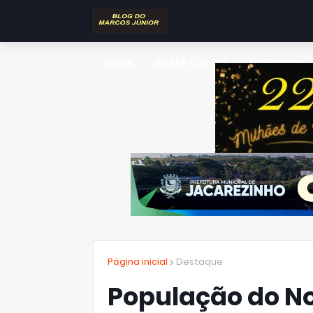
HOME
SOBRE O BLOG
CONTATO
Página inicial
Destaque
População do No