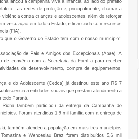
icha lançou a campanha Viva a Infância, ao lado do prefeito
talecer as redes de proteção e, principalmente, chamar a
violência contra crianças e adolescentes, além de reforçar
m veiculação em todo o Estado, é financiada com recursos
ncia (FIA).
to que o Governo do Estado tem com o nosso município”,
 Associação de Pais e Amigos dos Excepcionais (Apae). A
o de convênio com a Secretaria da Família para receber
atividades de desenvolvimento, compra de equipamentos,
nça e do Adolescente (Cedca) já destinou este ano R$ 7
Adolescência a entidades sociais que prestam atendimento a
m todo Paraná.
cha também participou da entrega da Campanha do
icípios. Foram atendidas 1,9 mil família com a entrega de
wski, também atendeu a população em mais três municípios
Tomazina e Wenceslau Braz foram distribuídos 5,6 mil