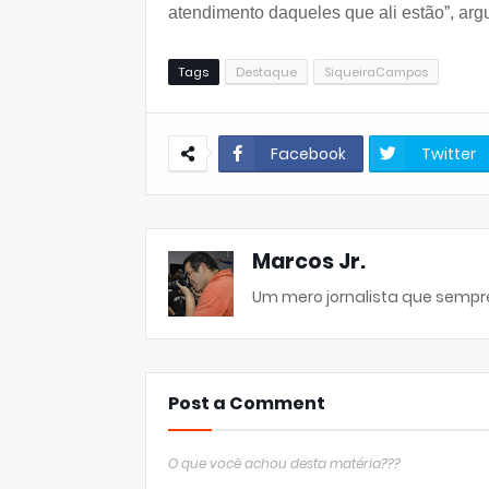
atendimento daqueles que ali estão”, ar
Tags
Destaque
SiqueiraCampos
Facebook
Twitter
Marcos Jr.
Um mero jornalista que sempre
Post a Comment
O que você achou desta matéria???