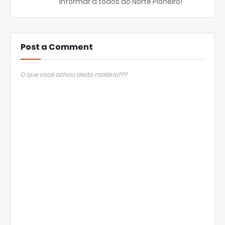
informar a todos do Norte Pioneiro!
Post a Comment
O que você achou desta matéria???