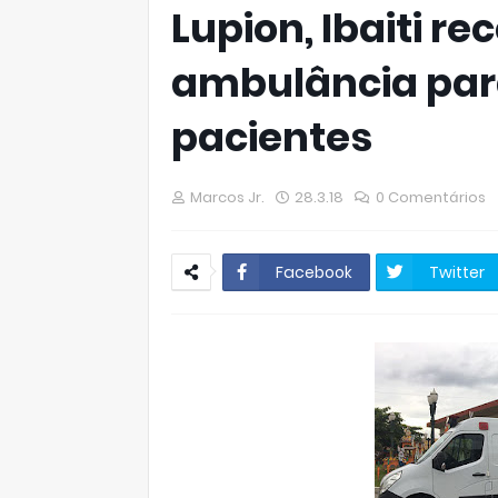
Lupion, Ibaiti r
ambulância par
pacientes
Marcos Jr.
28.3.18
0 Comentários
Facebook
Twitter