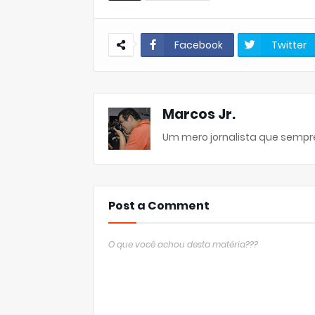
Facebook
Twitter
Marcos Jr.
Um mero jornalista que sempre
Post a Comment
O que você achou desta matéria???