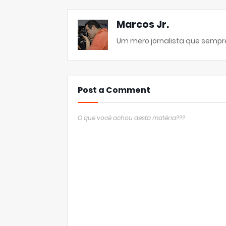
Marcos Jr.
Um mero jornalista que sempre
Post a Comment
O que você achou desta matéria???