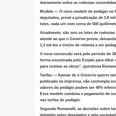
diariamente sobre as rodovias concedidas 
Modelo
— O novo modelo de pedágio no P
deputados, prevê a privatização de 3,8 mi
lotes, cada um com cerca de 500 quilômet
Atualmente, são seis os lotes de rodovia
atende ao que o Governo previa, deixando
1,3 mil km o trecho de rodovia a ser pedag
A nova concessão será pelo período de 30 
forma encontrada pelo Estado para diluir
para custear as obras”, questiona Romanel
Tarifas
— Apesar de o Governo querer tari
publicado na imprensa, não contempla ess
valores do pedágio podem ser 40% inferio
Esse modelo combina o pagamento de outor
nas tarifas de pedágio.
Segundo Romanelli, as decisões sobre tari
debatido pelos deputados e pela socieda