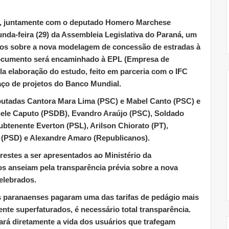
), juntamente com o deputado Homero Marchese
nda-feira (29) da Assembleia Legislativa do Paraná, um
udos sobre a nova modelagem de concessão de estradas à
O documento será encaminhado à EPL (Empresa de
la elaboração do estudo, feito em parceria com o IFC
raço de projetos do Banco Mundial.
utadas Cantora Mara Lima (PSC) e Mabel Canto (PSC) e
ele Caputo (PSDB), Evandro Araújo (PSC), Soldado
ubtenente Everton (PSL), Arilson Chiorato (PT),
 (PSD) e Alexandre Amaro (Republicanos).
restes a ser apresentados ao Ministério da
dos anseiam pela transparência prévia sobre a nova
elebrados.
s paranaenses pagaram uma das tarifas de pedágio mais
nte superfaturados, é necessário total transparência.
ará diretamente a vida dos usuários que trafegam