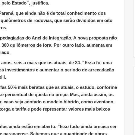
pelo Estado”, justifica.
araná, que ainda não é de total conhecimento dos
l quilômetros de rodovias, que serão divididos em oito
ros.
s pedagiadas do Anel de Integração. A nova proposta não
 300 quilômetros de fora. Por outro lado, aumenta em
iado.
anos, seis a mais que os atuais, de 24. “Essa foi uma
 os investimentos e aumentar o período de arrecadação
li.
fas 50% mais baratas que as atuais, o estudo, conforme
e percentual de queda no preço. Mas, ainda assim, os
r, caso seja adotado o modelo híbrido, como aventado.
ga e tarifa e pode representar valores mais baixos
fas ainda estão em aberto. “Isso tudo ainda precisa ser
de paranaense. Sabemos que a quantidade de obras