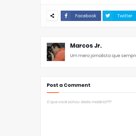
Facebook
Twitter
Marcos Jr.
Um mero jornalista que sempre
Post a Comment
O que você achou desta matéria???