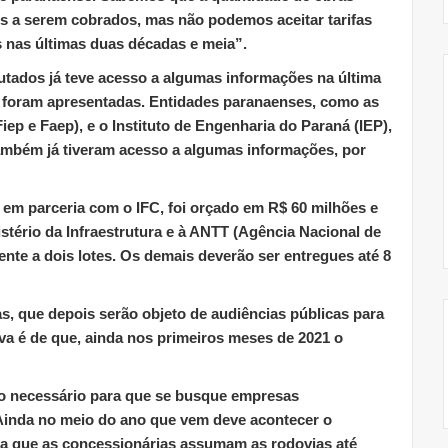
s a serem cobrados, mas não podemos aceitar tarifas
 nas últimas duas décadas e meia”.
ados já teve acesso a algumas informações na última
s foram apresentadas. Entidades paranaenses, como as
Fiep e Faep), e o Instituto de Engenharia do Paraná (IEP),
ambém já tiveram acesso a algumas informações, por
 em parceria com o IFC, foi orçado em R$ 60 milhões e
stério da Infraestrutura e à ANTT (Agência Nacional de
ente a dois lotes. Os demais deverão ser entregues até 8
as, que depois serão objeto de audiências públicas para
va é de que, ainda nos primeiros meses de 2021 o
o necessário para que se busque empresas
 “Ainda no meio do ano que vem deve acontecer o
ara que as concessionárias assumam as rodovias até