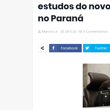
estudos do nov
no Paraná
Marcos Jr.
29.6.20
0 Comentários
Facebook
Twitter