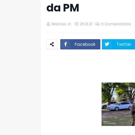
da PM
Marcos Jr.
25.6.21
0 Comentários
Facebook
Twitter