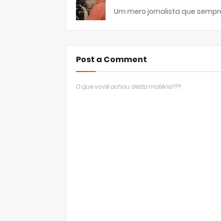
Um mero jornalista que sempre
Post a Comment
O que você achou desta matéria???