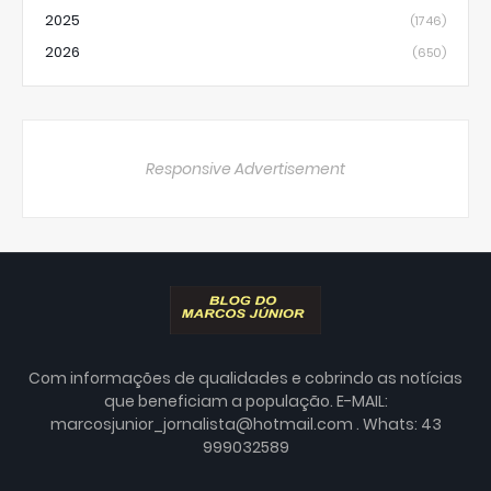
2025
(1746)
2026
(650)
Responsive Advertisement
Com informações de qualidades e cobrindo as notícias
que beneficiam a população. E-MAIL:
marcosjunior_jornalista@hotmail.com . Whats: 43
999032589