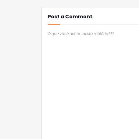
Post a Comment
O que você achou desta matéria???