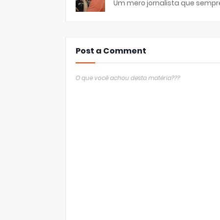
Um mero jornalista que sempre
Post a Comment
O que você achou desta matéria???