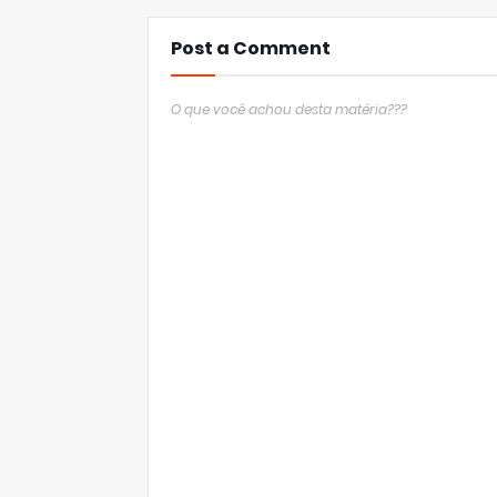
Post a Comment
O que você achou desta matéria???