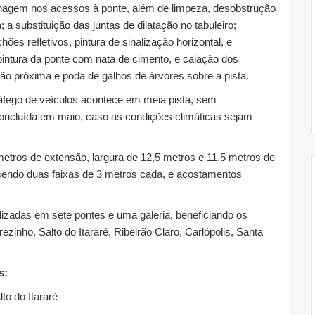
renagem nos acessos à ponte, além de limpeza, desobstrução
 a substituição das juntas de dilatação no tabuleiro;
ões refletivos, pintura de sinalização horizontal, e
 pintura da ponte com nata de cimento, e caiação dos
o próxima e poda de galhos de árvores sobre a pista.
áfego de veículos acontece em meia pista, sem
concluída em maio, caso as condições climáticas sejam
etros de extensão, largura de 12,5 metros e 11,5 metros de
, sendo duas faixas de 3 metros cada, e acostamentos
lizadas em sete pontes e uma galeria, beneficiando os
ezinho, Salto do Itararé, Ribeirão Claro, Carlópolis, Santa
s:
to do Itararé