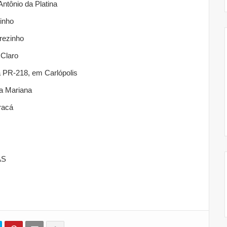
ntônio da Platina
inho
rezinho
 Claro
a PR-218, em Carlópolis
a Mariana
racá
AS