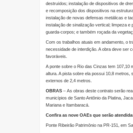
destruídos; instalação de dispositivos de d
e recomposição dos dispositivos na estrutura;
instalação de novas defensas metálicas e tach
instalação de sinalização vertical; limpeza e
guarda-corpos; e também roçada da vegetaçã
Com os trabalhos atuais em andamento, o tr
necessidade de interdição. A obra deve ser 
favoráveis.
A ponte sobre o Rio das Cinzas tem 107,10 m
altura. A pista sobre ela possui 10,8 metros
externos de 2,4 metros.
OBRAS
–
As obras deste contrato serão rea
municípios de Santo Antônio da Platina, Jacar
Mariana e Itambaracá.
Confira as nove OAEs que serão atendida
Ponte Ribeirão Patrimônio na PR-151, em Sal