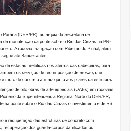
Paraná (DER/PR), autarquia da Secretaria de
obra de manutenção da ponte sobre o Rio das Cinzas na PR-
ioneiro. A rodovia faz ligação com Ribeirão do Pinhal, além
 segue até Bandeirantes.
ção de estacas metálicas nos aterros das cabeceiras, para
e também os serviços de recomposição de erosão, que
 e muro de concreto armado junto aos pilares da estrutura.
tenção de oito obras de arte especiais (OAEs) em rodovias
e Pioneiro da Superintendência Regional Norte do DER/PR,
e na ponte sobre o Rio das Cinzas o investimento é de R$
ro e recuperação das estruturas de concreto com
as; recuperação dos guarda-corpos danificados ou