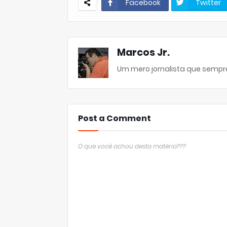
Facebook
Twitter
Marcos Jr.
Um mero jornalista que sempre
Post a Comment
O que você achou desta matéria???