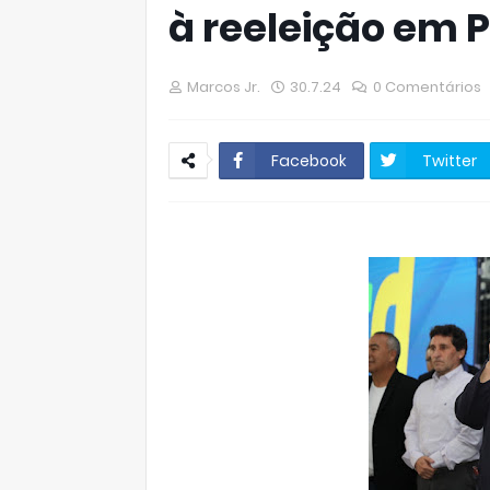
à reeleição em P
Marcos Jr.
30.7.24
0 Comentários
Facebook
Twitter