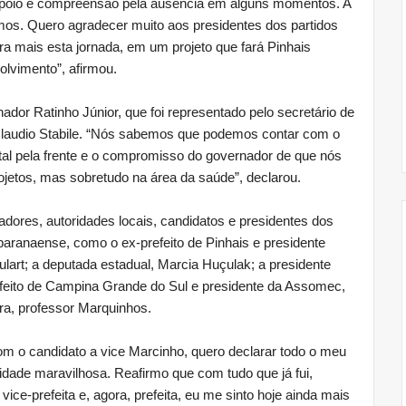
 apoio e compreensão pela ausência em alguns momentos. A
emos. Quero agradecer muito aos presidentes dos partidos
a mais esta jornada, em um projeto que fará Pinhais
olvimento”, afirmou.
ador Ratinho Júnior, que foi representado pelo secretário de
Claudio Stabile. “Nós sabemos que podemos contar com o
al pela frente e o compromisso do governador de que nós
ojetos, mas sobretudo na área da saúde”, declarou.
ores, autoridades locais, candidatos e presidentes dos
 paranaense, como o ex-prefeito de Pinhais e presidente
lart; a deputada estadual, Marcia Huçulak; a presidente
feito de Campina Grande do Sul e presidente da Assomec,
uara, professor Marquinhos.
com o candidato a vice Marcinho, quero declarar todo o meu
dade maravilhosa. Reafirmo que com tudo que já fui,
 vice-prefeita e, agora, prefeita, eu me sinto hoje ainda mais