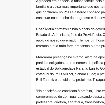
Agradeço em especial à minha família pelo
família é a coisa mais importante que nós t
que confiaram no PSD e estarão conosco par
continuar no caminho do progresso e desenv
Rosa Maria enfatizou ainda o apoio do govern
Estado da Administração e da Previdência, 
apoio do nosso governador. Temos um hospit
teremos a sua mão forte em tantos outros pr
Marcaram presença no evento, além de apoiad
partidos coligados, outros nomes da política
estadual do Solidariedade Paraná, Luizão Gou
estadual do PSD Mulher, Sandra Duda; o pre
Bhil Zanetti; o candidato a prefeito de Piraq
“Na condição de candidata à prefeita, junto 
compromisso de continuar cuidando dessa ci
professora, diretora, secretária, trabalhadora,