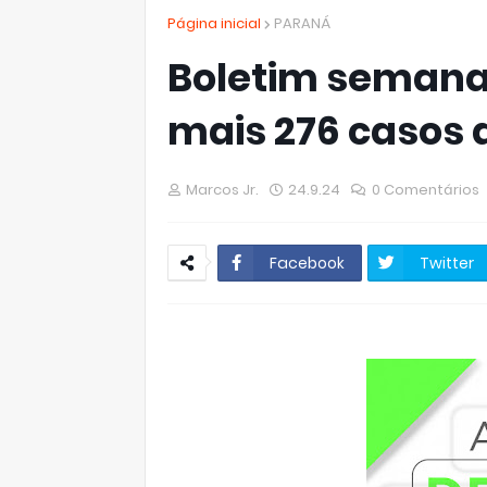
Página inicial
PARANÁ
Boletim semana
mais 276 casos 
Marcos Jr.
24.9.24
0 Comentários
Facebook
Twitter