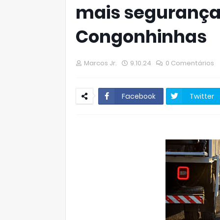
mais segurança 
Congonhinhas
Marcos Jr.
9.10.24
0 Comentários
Facebook
Twitter