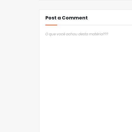
Post a Comment
O que você achou desta matéria???