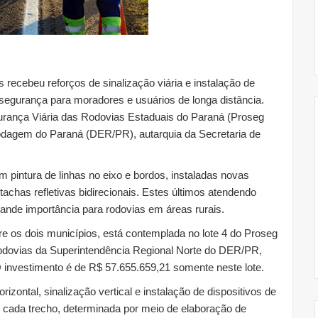
 recebeu reforços de sinalização viária e instalação de
 segurança para moradores e usuários de longa distância.
urança Viária das Rodovias Estaduais do Paraná (Proseg
dagem do Paraná (DER/PR), autarquia da Secretaria de
m pintura de linhas no eixo e bordos, instaladas novas
 tachas refletivas bidirecionais. Estes últimos atendendo
rande importância para rodovias em áreas rurais.
tre os dois municípios, está contemplada no lote 4 do Proseg
rodovias da Superintendência Regional Norte do DER/PR,
O investimento é de R$ 57.655.659,21 somente neste lote.
izontal, sinalização vertical e instalação de dispositivos de
cada trecho, determinada por meio de elaboração de