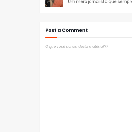
Um mero jornalista que sempre
Post a Comment
O que você achou desta matéria???