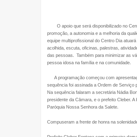
O apoio que será disponibilizado no Centro D
promoção, a autonomia e a melhoria da quali
equipe multiprofissional do Centro Dia atuará 
acolhida, escuta, oficinas, palestras, ativid
das pessoas. Também para minimizar as vári
pessoa idosa na família e na comunidade.
A programação começou com apresentação 
sequência foi assinada a Ordem de Serviço pa
Na sequência falaram a secretária Nádia Bona
presidente da Câmara, e o prefeito Cleber. A 
Paróquia Nossa Senhora da Salete.
Compuseram a frente de honra na solenidad
Prefeito Cleber Fontana com a primeira dama