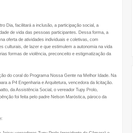
ia, facilitará a inclusão, a participação social, a
dade de vida das pessoas participantes. Dessa forma, a
na oferta de atividades individuais e coletivas, com
ades culturais, de lazer e que estimulem a autonomia na vida
as formas de violência, preconceito e estigmatização da
do coral do Programa Nossa Gente na Melhor Idade. Na
ra a P4 Engenharia e Arquitetura, vencedora da licitação.
tto, da Assistência Social, o vereador Tupy Prolo,
bênção foi feita pelo padre Nelson Maróstica, pároco da
e:
 Joice; vereadores Tupy Prolo (presidente da Câmara) e