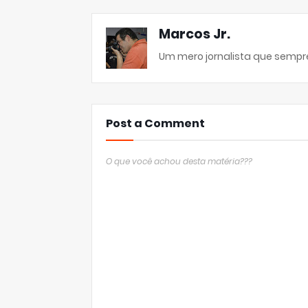
Marcos Jr.
Um mero jornalista que sempre
Post a Comment
O que você achou desta matéria???