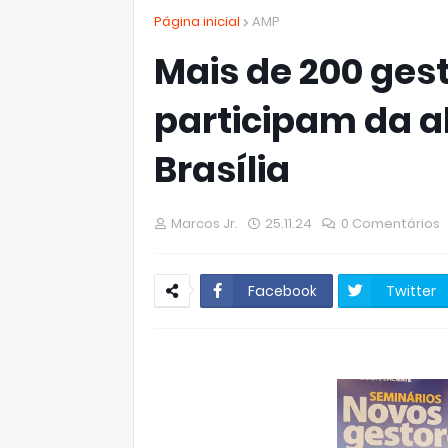
Página inicial
AMP
Mais de 200 ges
participam da a
Brasília
Marcos Jr.
25.11.24
0 Comentários
Facebook
Twitter