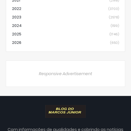
2021
(2951)
2022
(3703)
2023
(2578)
2024
(1519)
2025
(1746)
2026
(650)
Responsive Advertisement
Com informações de qualidades e cobrindo as notícias