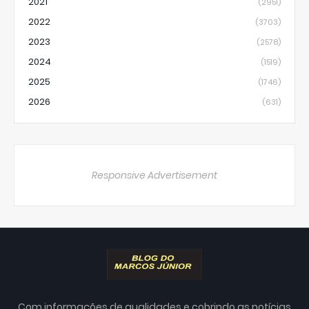
2021
(2951)
2022
(3703)
2023
(2578)
2024
(1519)
2025
(1746)
2026
(631)
Responsive Advertisement
Com informações de qualidades e cobrindo as notícias