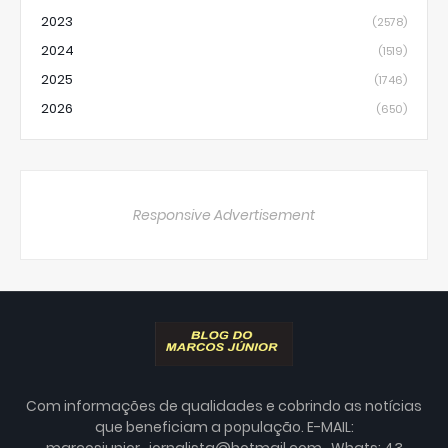
2023
(2578)
2024
(1519)
2025
(1746)
2026
(650)
Responsive Advertisement
Com informações de qualidades e cobrindo as notícias
que beneficiam a população. E-MAIL:
marcosjunior_jornalista@hotmail.com . Whats: 43