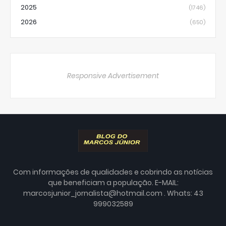
2025
(1746)
2026
(650)
Responsive Advertisement
Com informações de qualidades e cobrindo as notícias
que beneficiam a população. E-MAIL:
marcosjunior_jornalista@hotmail.com . Whats: 43
999032589