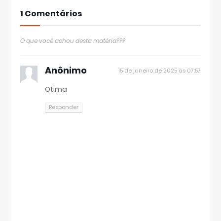
1 Comentários
O que você achou desta matéria???
Anônimo
15 de janeiro de 2025 às 07:57
Otima
Responder