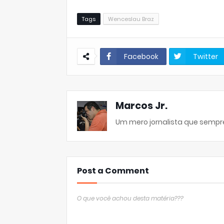
Tags
Wenceslau Braz
Facebook
Twitter
Marcos Jr.
Um mero jornalista que sempre
Post a Comment
O que você achou desta matéria???