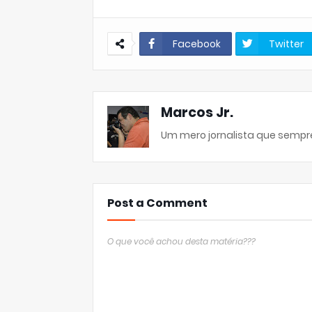
Facebook
Twitter
Marcos Jr.
Um mero jornalista que sempre
Post a Comment
O que você achou desta matéria???