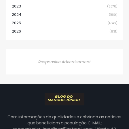
2023
(2578)
2024
(1519)
2025
(1746)
2026
(631)
Responsive Advertisement
Com informações de qualidades e cobrindo as notícias
que beneficiam a população. E-MAIL:
marcosjunior_jornalista@hotmail.com . Whats: 43