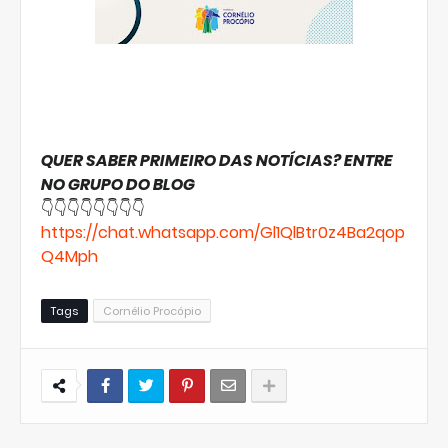
QUER SABER PRIMEIRO DAS NOTÍCIAS? ENTRE
NO GRUPO DO BLOG
👇👇👇👇👇👇👇👇
https://chat.whatsapp.com/Gl1QlBtr0z4Ba2qop
Q4Mph
Tags
Cornélio Procópio