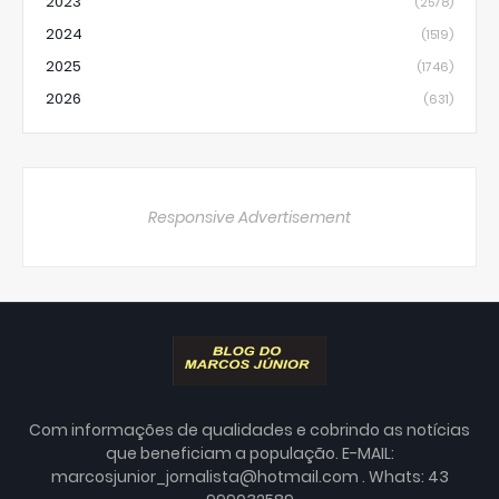
2023
(2578)
2024
(1519)
2025
(1746)
2026
(631)
Responsive Advertisement
Com informações de qualidades e cobrindo as notícias
que beneficiam a população. E-MAIL:
marcosjunior_jornalista@hotmail.com . Whats: 43