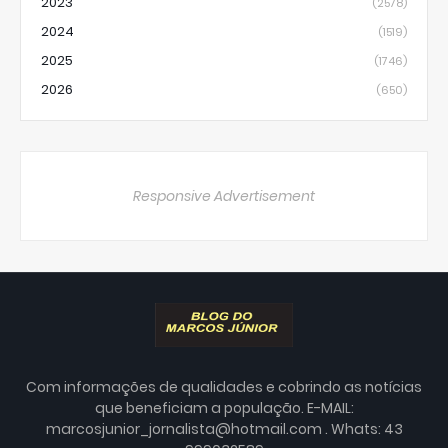
2023
(2578)
2024
(1519)
2025
(1746)
2026
(650)
Responsive Advertisement
Com informações de qualidades e cobrindo as notícias
que beneficiam a população. E-MAIL:
marcosjunior_jornalista@hotmail.com . Whats: 43