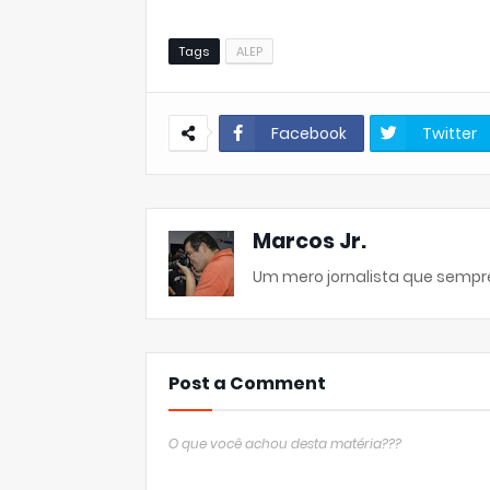
Tags
ALEP
Facebook
Twitter
Marcos Jr.
Um mero jornalista que sempre
Post a Comment
O que você achou desta matéria???