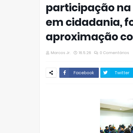
participação na
em cidadania, f
aproximação co
Marcos Jr.
16.5.26
0 Comentários
Facebook
Twitter