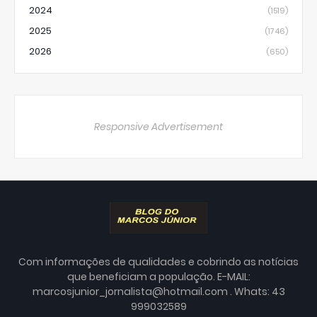
2024
(1519)
2025
(1746)
2026
(650)
Responsive Advertisement
Com informações de qualidades e cobrindo as notícias
que beneficiam a população. E-MAIL:
marcosjunior_jornalista@hotmail.com . Whats: 43
999032589