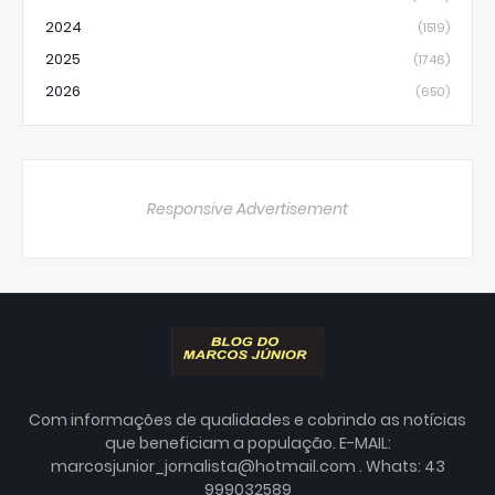
2024
(1519)
2025
(1746)
2026
(650)
Responsive Advertisement
Com informações de qualidades e cobrindo as notícias
que beneficiam a população. E-MAIL:
marcosjunior_jornalista@hotmail.com . Whats: 43
999032589