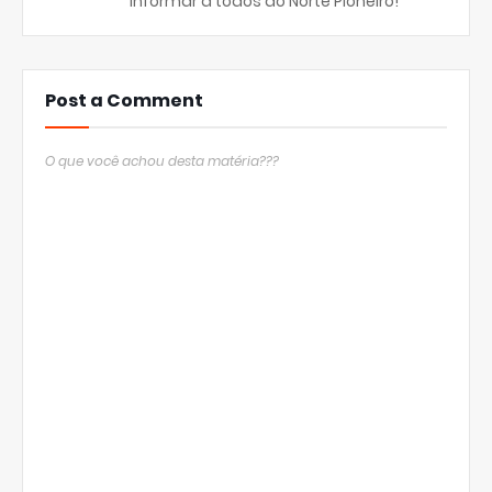
informar a todos do Norte Pioneiro!
Post a Comment
O que você achou desta matéria???