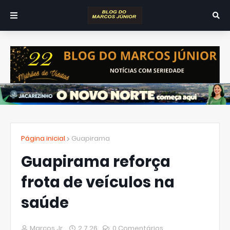
Página inicial
Guapirama
Guapirama reforça
frota de veículos na
saúde
Marcos Jr.
2.7.26
0 Comentários