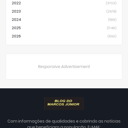
2022
(3703)
2023
(2578)
2024
(1519)
2025
(1746)
2026
(650)
Responsive Advertisement
Com informações de qualidades e cobrindo as notícias
que beneficiam a população. E-MAIL: