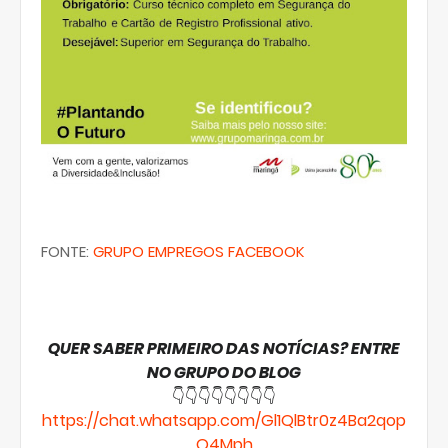
FONTE:
GRUPO EMPREGOS FACEBOOK
QUER SABER PRIMEIRO DAS NOTÍCIAS? ENTRE
NO GRUPO DO BLOG
👇👇👇👇👇👇👇👇
https://chat.whatsapp.com/Gl1QlBtr0z4Ba2qop
Q4Mph